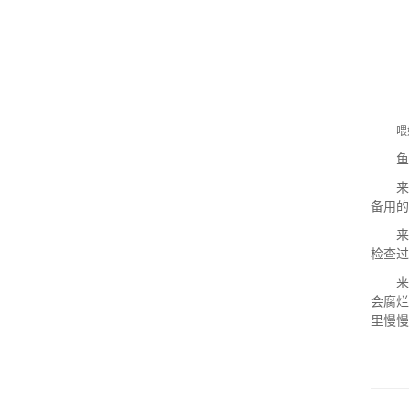
喂
鱼
备用的
检查过
会腐
里慢慢