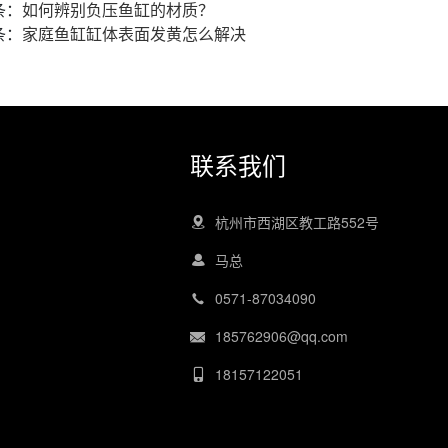
条：
如何辨别负压鱼缸的材质？
条：
家庭鱼缸缸体表面发黄怎么解决
联系我们
杭州市西湖区教工路552号
马总
0571-87034090
185762906@qq.com
18157122051