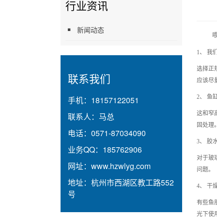
行业资讯
新闻动态
1、 
选择正
联系我们
应该尽
2、 鱼
手机：
18157122051
这和窄
联系人：
马总
固处理
电话：
0571-87034090
3、 胶
业务QQ：
185762906
对于玻
网址：
www.hzwlyg.com
问题。
地址：
杭州市西湖区教工路552
4、 干
号
有些鱼
光下使