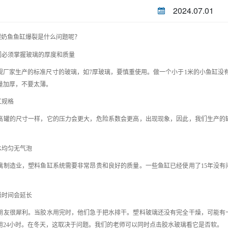
2024.07.01
爆裂是什么问题呢？
喂奶鱼鱼缸
我们必须掌握玻璃的厚度和质量
规厂家生产的标准尺寸的玻璃，如
7厚玻璃，要慎重使用。做一个小于1米的小鱼缸没
量加厚，不要太薄。
缸规格
高罐的尺寸一样，它的压力会更大，危险系数会更高，出现现象，因此，我们生产的
。
水均匀无气泡
璃制造业，塑料鱼缸系统需要非常昂贵和良好的质量。一些鱼缸已经使用了
15年没
燥时间会延长
朋友很犀利。当胶水用完时，他们急于把水排干。塑料玻璃还没有完全干燥，可能有
用
24小时。在冬天，这取决于问题。我们的老师可以同时点击胶水玻璃看它是否软。